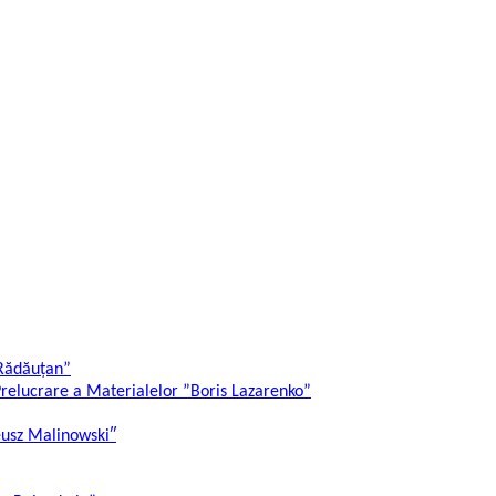
 Rădăuțan”
Prelucrare a Materialelor ”Boris Lazarenko”
eusz Malinowski″