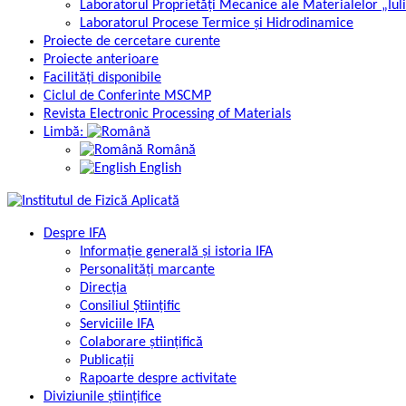
Laboratorul Proprietăți Mecanice ale Materialelor „Iul
Laboratorul Procese Termice și Hidrodinamice
Proiecte de cercetare curente
Proiecte anterioare
Facilități disponibile
Ciclul de Conferinte MSCMP
Revista Electronic Processing of Materials
Limbă:
Română
English
Despre IFA
Informație generală și istoria IFA
Personalități marcante
Direcția
Consiliul Științific
Serviciile IFA
Colaborare științifică
Publicații
Rapoarte despre activitate
Diviziunile științifice