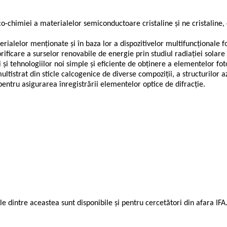
izico-chimiei a materialelor semiconductoare cristaline și ne cristali
ialelor menționate și în baza lor a dispozitivelor multifuncționale fo
ficare a surselor renovabile de energie prin studiul radiației solare ș
și tehnologiilor noi simple și eficiente de obținere a elementelor fot
ltistrat din sticle calcogenice de diverse compoziții, a structurilor az
entru asigurarea înregistrării elementelor optice de difracție.
 dintre aceastea sunt disponibile și pentru cercetători din afara IF