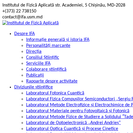
Skip
Institutul de Fizică Aplicată str. Academiei, 5 Chișinău, MD-2028
to
+(373) 22 738150
content
contact@ifa.usm.md
Despre IFA
Informație generală și istoria IFA
Personalități marcante
Direcția
Consiliul Științific
Serviciile IFA
Colaborare științifică
Publicații
Rapoarte despre activitate
Diviziunile științifice
Laboratorul Fotonica Cuantică
Laboratorul Fizica Compușilor Semiconductori „Sergiu
Laboratorul Metode Electrofizice și Electrochimice de 
Laboratorul Materiale pentru Fotovoltaică și Fotonică
Laboratorul Metode Fizice de Studiere a Solidului ″Tad
Laboratorul de Optoelectronică „Andrei Andrieș”
Laboratorul Optica Cuantică și Procese Cinetice