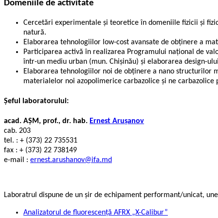
Domeniile de activitate
Cercetări experimentale și teoretice în domeniile fizicii și f
natură.
Elaborarea tehnologiilor low-cost avansate de obținere a mater
Participarea activă în realizarea Programului național de valori
într-un mediu urban (mun. Chișinău) și elaborarea design-ului 
Elaborarea tehnologiilor noi de obținere a nano structurilor mu
materialelor noi azopolimerice carbazolice și ne carbazolice p
Șeful laboratorului:
acad. AȘM, prof., dr. hab.
Ernest Arușanov
cab. 203
tel. : + (373) 22 735531
fax : + (373) 22 738149
e-mail :
ernest.arushanov@ifa.md
Laboratrul dispune de un șir de echipament performant/unicat, unele
Analizatorul de fluorescență AFRX „X-Calibur”