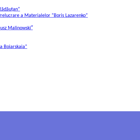
 Rădăuțan”
Prelucrare a Materialelor ”Boris Lazarenko”
eusz Malinowski″
ia Boiarskaia”