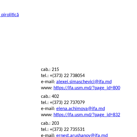
pirolitică
cab.: 215
tel.: +(373) 22 738054
e-mail:
alexei.simaschevici@ifa.md
www:
https://ifa.usm.md/?page_id=800
cab.: 402
tel.: +(373) 22 737079
e-mail:
elena.achimova@ifa.md
www:
https://ifa.usm.md/?page_id=832
cab.: 203
tel.: +(373) 22 735531
e-mail:
ernest.arushanov@ifa.md