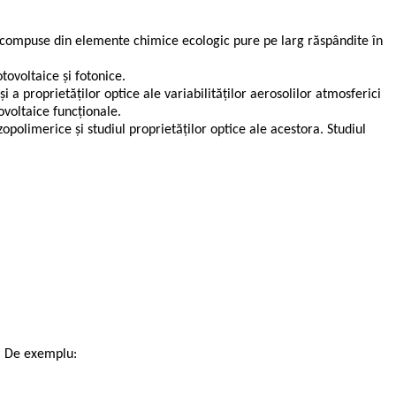
ne, compuse din elemente chimice ecologic pure pe larg răspândite în
tovoltaice și fotonice.
i a proprietăților optice ale variabilităților aerosolilor atmosferici
ovoltaice funcționale.
opolimerice și studiul proprietăților optice ale acestora. Studiul
A. De exemplu: