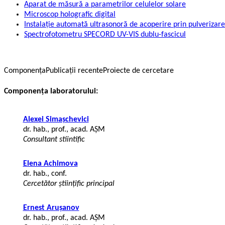
Aparat de măsură a parametrilor celulelor solare
Microscop holografic digital
Instalație automată ultrasonoră de acoperire prin pulverizare 
Spectrofotometru SPECORD UV-VIS dublu-fascicul
Componența
Publicații recente
Proiecte de cercetare
Componenţa laboratorului:
Alexei Simașchevici
dr. hab., prof., acad. AȘM
Consultant stiintific
Elena Achimova
dr. hab., conf.
Cercetător științific principal
Ernest Arușanov
dr. hab., prof., acad. AȘM