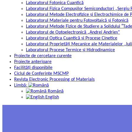
Laboratorul Fotonica Cuantică
Laboratorul Fizica Compușilor Semiconductori „Sergiu
Laboratorul Metode Electrofizice și Electrochimice de 
Laboratorul Materiale pentru Fotovoltaică și Fotonică
Laboratorul Metode Fizice de Studiere a Solidului ″Tad
Laboratorul de Optoelectronică „Andrei Andrieș”
Laboratorul Optica Cuantică și Procese Cinetice
Laboratorul Proprietăți Mecanice ale Materialelor „Iul
Laboratorul Procese Termice și Hidrodinamice
Proiecte de cercetare curente
Proiecte anterioare
Facilități disponibile
Ciclul de Conferinte MSCMP
Revista Electronic Processing of Materials
Limbă:
Română
English