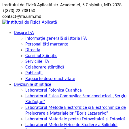
Skip
Institutul de Fizică Aplicată str. Academiei, 5 Chișinău, MD-2028
to
+(373) 22 738150
content
contact@ifa.usm.md
Despre IFA
Informație generală și istoria IFA
Personalități marcante
Direcția
Consiliul Științific
Serviciile IFA
Colaborare științifică
Publicații
Rapoarte despre activitate
Diviziunile științifice
Laboratorul Fotonica Cuantică
Laboratorul Fizica Compușilor Semiconductori „Sergiu
Rădăuțan”
Laboratorul Metode Electrofizice și Electrochimice de
Prelucrare a Materialelor ”Boris Lazarenko”
Laboratorul Materiale pentru Fotovoltaică și Fotonică
Laboratorul Metode Fizice de Studiere a Solidului