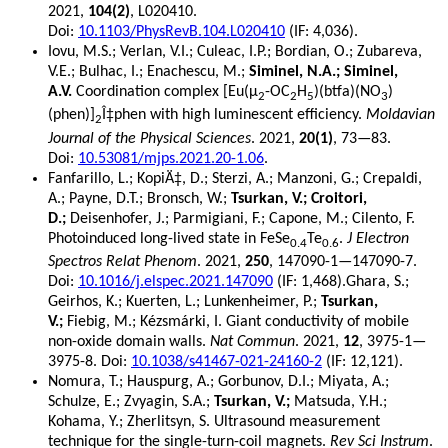
2021,
104(2)
, L020410.
Doi:
10.1103/PhysRevB.104.L020410
(IF: 4,036).
Iovu, M.S.; Verlan, V.I.; Culeac, I.P.; Bordian, O.; Zubareva,
V.E.; Bulhac, I.; Enachescu, M.;
Siminel, N.A.; Siminel,
A.V.
Coordination complex [Eu(μ
-OC
H
)(btfa)(NO
)
2
2
5
3
(phen)]
Î‡phen with high luminescent efficiency.
Moldavian
2
Journal of the Physical Sciences
. 2021,
20(1)
, 73—83.
Doi:
10.53081/mjps.2021.20-1.06
.
Fanfarillo, L.; KopiÄ‡, D.; Sterzi, A.; Manzoni, G.; Crepaldi,
A.; Payne, D.T.; Bronsch, W.;
Tsurkan, V.; Croitori,
D.;
Deisenhofer, J.; Parmigiani, F.; Capone, M.; Cilento, F.
Photoinduced long-lived state in FeSe
Te
.
J Electron
0.4
0.6
Spectros Relat Phenom
. 2021,
250
, 147090-1—147090-7.
Doi:
10.1016/j.elspec.2021.147090
(IF: 1,468).Ghara, S.;
Geirhos, K.; Kuerten, L.; Lunkenheimer, P.;
Tsurkan,
V.;
Fiebig, M.; Kézsmárki, I. Giant conductivity of mobile
non-oxide domain walls.
Nat Commun
. 2021,
12
, 3975-1—
3975-8. Doi:
10.1038/s41467-021-24160-2
(IF: 12,121).
Nomura, T.; Hauspurg, A.; Gorbunov, D.I.; Miyata, A.;
Schulze, E.; Zvyagin, S.A.;
Tsurkan, V.;
Matsuda, Y.H.;
Kohama, Y.; Zherlitsyn, S. Ultrasound measurement
technique for the single-turn-coil magnets.
Rev Sci Instrum
.