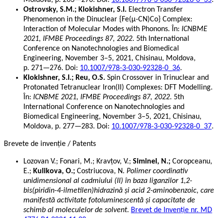
Moldova, p. 263—270. Doi:
10.1007/978-3-030-92328-0_35
.
Ostrovsky, S.M.; Klokishner, S.I.
Electron Transfer
Phenomenon in the Dinuclear {Fe(μ-CN)Co} Complex:
Interaction of Molecular Modes with Phonons. În:
ICNBME
2021, IFMBE Proceedings 87, 2022
. 5th International
Conference on Nanotechnologies and Biomedical
Engineering, November 3–5, 2021, Chisinau, Moldova,
p. 271—276. Doi:
10.1007/978-3-030-92328-0_36
.
Klokishner, S.I.; Reu, O.S.
Spin Crossover in Trinuclear and
Protonated Tetranuclear Iron(II) Complexes: DFT Modelling.
În:
ICNBME 2021, IFMBE Proceedings 87, 2022
. 5th
International Conference on Nanotechnologies and
Biomedical Engineering, November 3–5, 2021, Chisinau,
Moldova, p. 277—283. Doi:
10.1007/978-3-030-92328-0_37
.
Brevete de invenție / Patents
Lozovan V.; Fonari, M.; Kravţov, V.;
Siminel, N.;
Coropceanu,
E.;
Kulikova, O.;
Costriucova, N.
Polimer coordinativ
unidimensional al cadmiului (II) în baza liganzilor 1,2-
bis(piridin-4-ilmetilen)hidrazină şi acid 2-aminobenzoic, care
manifestă activitate fotoluminescentă şi capacitate de
schimb al moleculelor de solvent
.
Brevet de Invenție nr. MD