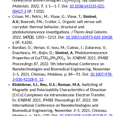
honeycomb antiferromagnet Co
Mo
O
.
npj Quantum
2
3
8
Materials
. 2022,
7
, 1-1—1-7. Doi:
10.1038/s41535-021-
00417-3
(IF: 7,032).
Crisan, M.; Petric, M.; Vlase, G.; Vlase, T.;
Siminel,
A.V.;
Bourosh, P.N.; Croitor, L. Organic salt versus salt
cocrystal: thermal behavior, structural and
photoluminescence investigations.
J Therm Anal Calorim
.
2022,
147(2)
, 1203—1213. Doi:
10.1007/s10973-020-10438-
y
(IF: 4,626).
Bordian, O.; Verlan, V.; Iovu, M.; Culeac, I.; Zubareva, V.;
Enachescu, M.; Bojin, D.;
Siminel, A.
Photoluminescence
Properties of Eu(TTA)
(Ph
PO)
. În:
ICNBME 2021, IFMBE
3
3
2
Proceedings 87, 2022
. 5th International Conference on
Nanotechnologies and Biomedical Engineering, November
3–5, 2021, Chisinau, Moldova, p. 84—91. Doi:
10.1007/978-
3-030-92328-0_12
.
Klokishner, S.I.; Reu, O.S.; Roman, M.A.
Switching of
Magnetic and Polarizability Characteristics of Dinuclear
[CrCo] Complexes via Intramolecular Electron Transfer.
În:
ICNBME 2021, IFMBE Proceedings 87, 2022
. 5th
International Conference on Nanotechnologies and
Biomedical Engineering, November 3–5, 2021, Chisinau,