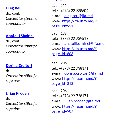
cab.: 211
Oleg Reu
tel.: +(373) 22 738604
dr., conf.
e-mail:
oleg.reu@ifa.md
Cercetător științific
www:
https://ifa.usm.md/?
coordonator
page_id=951
cab.: 138
Anatolii Siminel
tel.: +(373) 22 739513
dr., conf.
e-mail:
anatolii.siminel@ifa.md
Cercetător științific
www:
https://ifa.usm.md/?
coordonator
page_id=803
cab.: 206
Dorina Croitori
tel.: +(373) 22 738171
dr.
e-mail:
dorina.croitori@ifa.md
Cercetător științific
www:
https://ifa.usm.md/?
superior
page_id=813
cab.: 206
Lilian Prodan
tel.: +(373) 22 738171
dr.
e-mail:
lilian.prodan@ifa.md
Cercetător științific
www:
https://ifa.usm.md/?
superior
page_id=907