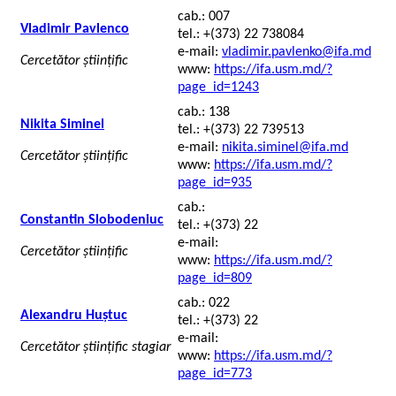
cab.: 007
Vladimir Pavlenco
tel.: +(373) 22 738084
e-mail:
vladimir.pavlenko@ifa.md
Cercetător științific
www:
https://ifa.usm.md/?
page_id=1243
cab.: 138
Nikita Siminel
tel.: +(373) 22 739513
e-mail:
nikita.siminel@ifa.md
Cercetător științific
www:
https://ifa.usm.md/?
page_id=935
cab.:
Constantin Slobodeniuc
tel.: +(373) 22
e-mail:
Cercetător științific
www:
https://ifa.usm.md/?
page_id=809
cab.: 022
Alexandru Huștuc
tel.: +(373) 22
e-mail:
Cercetător științific stagiar
www:
https://ifa.usm.md/?
page_id=773