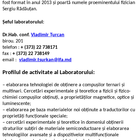
fost format în anul 2013 și poartă numele proeminentului fizician
Sergiu Rădăuțan.
Șeful laboratorului:
Dr.Hab.
conf.
Vladimir Țurcan
birou. 201
telefon :
+ (373) 22 738171
fax :
+ (373) 22 738149
email :
vladimir.tsurkan@ifa.md
Profilul de activitate al Laboratorului:
– elaborarea tehnologiei de obținere a compușilor ternari și
multinari. Cercetări experimentale și teoretice a fizicii și fizico-
chimiei compușilor obținuți, a proprietăților magnetice, optice și
luminescente;
– elaborarea pe baza materialelor noi obținute a traductorilor cu
proprietăți funcționale speciale;
– cercetări experimentale și teoretice în domeniul obținerii
straturilor subțiri de materiale semiconductoare și elaborarea
tehnologiilor avansate și a dispozitivelor multifuncționale