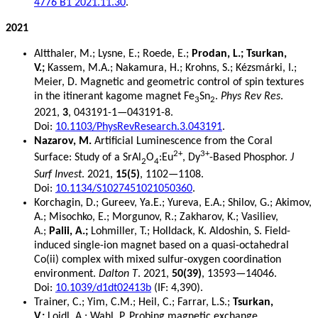
4776 B1 2021.11.30
.
2021
Altthaler, M.; Lysne, E.; Roede, E.;
Prodan, L.; Tsurkan,
V.;
Kassem, M.A.; Nakamura, H.; Krohns, S.; Kézsmárki, I.;
Meier, D. Magnetic and geometric control of spin textures
in the itinerant kagome magnet Fe
Sn
.
Phys Rev Res
.
3
2
2021,
3
, 043191-1—043191-8.
Doi:
10.1103/PhysRevResearch.3.043191
.
Nazarov, M.
Artificial Luminescence from the Coral
2+
3+
Surface: Study of a SrAl
O
:Eu
, Dy
-Based Phosphor.
J
2
4
Surf Invest
. 2021,
15(5)
, 1102—1108.
Doi:
10.1134/S1027451021050360
.
Korchagin, D.; Gureev, Ya.E.; Yureva, E.A.; Shilov, G.; Akimov,
A.; Misochko, E.; Morgunov, R.; Zakharov, K.; Vasiliev,
A.;
Palii, A.;
Lohmiller, T.; Holldack, K. Aldoshin, S. Field-
induced single-ion magnet based on a quasi-octahedral
Co(ii) complex with mixed sulfur-oxygen coordination
environment.
Dalton T
. 2021,
50(39)
, 13593—14046.
Doi:
10.1039/d1dt02413b
(IF: 4,390).
Trainer, C.; Yim, C.M.; Heil, C.; Farrar, L.S.;
Tsurkan,
V.;
Loidl, A.; Wahl, P. Probing magnetic exchange