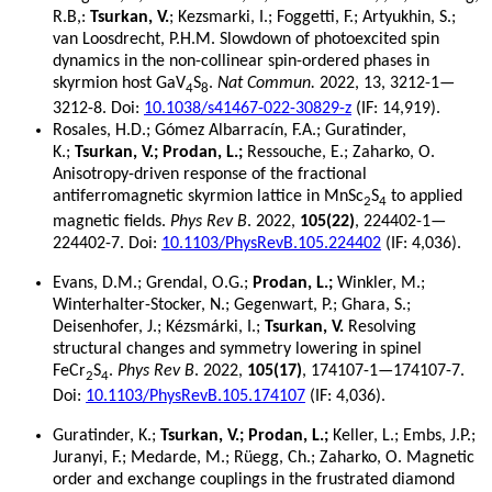
R.B,:
Tsurkan, V.
; Kezsmarki, I.; Foggetti, F.; Artyukhin, S.;
van Loosdrecht, P.H.M. Slowdown of photoexcited spin
dynamics in the non-collinear spin-ordered phases in
skyrmion host GaV
S
.
Nat Commun.
2022, 13, 3212-1—
4
8
3212-8. Doi:
10.1038/s41467-022-30829-z
(IF: 14,919).
Rosales, H.D.; Gómez Albarracín, F.A.; Guratinder,
K.;
Tsurkan, V.; Prodan, L.;
Ressouche, E.; Zaharko, O.
Anisotropy-driven response of the fractional
antiferromagnetic skyrmion lattice in MnSc
S
to applied
2
4
magnetic fields.
Phys Rev B
. 2022,
105(22)
, 224402-1—
224402-7. Doi:
10.1103/PhysRevB.105.224402
(IF: 4,036).
Evans, D.M.; Grendal, O.G.;
Prodan, L.;
Winkler, M.;
Winterhalter-Stocker, N.; Gegenwart, P.; Ghara, S.;
Deisenhofer, J.; Kézsmárki, I.;
Tsurkan, V.
Resolving
structural changes and symmetry lowering in spinel
FeCr
S
.
Phys Rev B
. 2022,
105(17)
, 174107-1—174107-7.
2
4
Doi:
10.1103/PhysRevB.105.174107
(IF: 4,036).
Guratinder, K.;
Tsurkan, V.; Prodan, L.;
Keller, L.; Embs, J.P.;
Juranyi, F.; Medarde, M.; Rüegg, Ch.; Zaharko, O. Magnetic
order and exchange couplings in the frustrated diamond