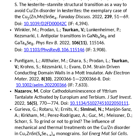
S. The kesterite–stannite structural transition as a way to
avoid Cu/Zn disorder in kesterites: the exemplary case of
the Cu
(Zn,Mn)SnSe
.
Faraday Discuss
. 2022,
239
, 51—69.
2
4
Doi:
10.1039/D2FD00042C
(IF: 4,394).
Winkler, M.; Prodan, L.;
Tsurkan, V.;
Lunkenheimer, P.;
Kezsmarki, I. Antipolar transitions in GaNb
Se
and
4
8
GaTa
Se
.
Phys Rev B
. 2022,
106(11)
, 115146.
4
8
Doi:
10.1103/PhysRevB.106.115146
(IF: 3,908).
Puntigam, L.; Altthaler, M.; Ghara, S.; Prodan, L.;
Tsurkan,
V.;
Krohns, S.; Kézsmárki, I.; Evans, D.M. Strain Driven
Conducting Domain Walls in a Mott Insulator.
Adv Electron
Mater
. 2022,
8(10)
, 2200366-1—2200366-8. Doi:
10.1002/aelm.202200366
(IF: 7,633).
Nazarov, M.
Color Сathodoluminescence of Yttrium
Tantalate Activated by Europium and Terbium.
J Surf Invest
.
2022,
16(5)
, 770—774. Doi:
10.1134/S1027451022050111
.
Gurieva, G.; Rotaru, V.; Ernits, K.;
Siminel, N.;
Manjón-Sanz,
A.; Kirkham, M.; Perez-Rodriguez, A.; Guc, M.; Meissner, D.;
Schorr, S. To grind or not to grind? The influence of
mechanical and thermal treatments on the Cu/Zn disorder
in Cu
ZnSn(S
Se
)
monograins.
Sol Energ Mat Sol Cells
.
2
x
1-x
4