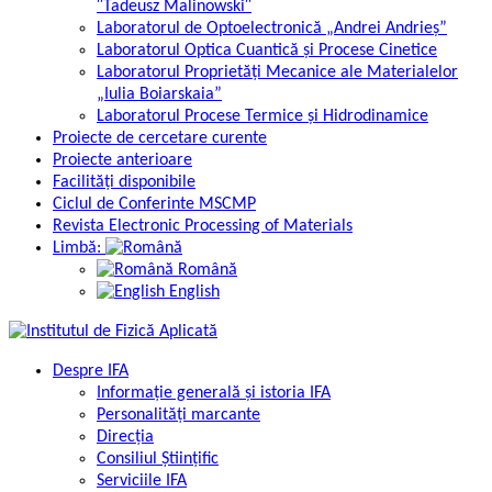
″Tadeusz Malinowski″
Laboratorul de Optoelectronică „Andrei Andrieș”
Laboratorul Optica Cuantică și Procese Cinetice
Laboratorul Proprietăți Mecanice ale Materialelor
„Iulia Boiarskaia”
Laboratorul Procese Termice și Hidrodinamice
Proiecte de cercetare curente
Proiecte anterioare
Facilități disponibile
Ciclul de Conferinte MSCMP
Revista Electronic Processing of Materials
Limbă:
Română
English
Despre IFA
Informație generală și istoria IFA
Personalități marcante
Direcția
Consiliul Științific
Serviciile IFA