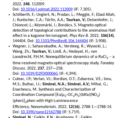
2022,
248
, 112009.
Doi:
10.1016/j.solmat.2022.112009
(IF: 7,305).
Schilberth, F.; Unglert, N.; Prodan, L.; Meggle, F.; Ebad Allah,
J.; Kuntscher, C.A.; Tsirlin, A.A.;
Tsurkan, V.;
Deisenhofer, J.;
Chioncel; L.; Kézsmárki, I.; Bordács, S. Magneto-optical
detection of topological contributions to the anomalous Hall
effect in a kagome ferromagnet.
Phys Rev B
. 2022,
106(14)
,
144404. Doi:
10.1103/PhysRevB.106.144404
(IF: 3,908).
Wagner, J.; Sahasrabudhe, A.; Versteeg, R.; Wysocki, L.;
Wang, Zh.;
Tsurkan, V.;
Loidl, A.; Hedayat, H.; van
Loosdrecht, P.H.M. Nonequilibrium dynamics of α-RuCl
– a
3
time-resolved magneto-optical spectroscopy study.
Faraday
Discuss
. 2022,
237
, 237—258.
Doi:
10.1039/D2FD00006G
(IF: 4,394).
Culeac, I.P.; Verlan, V.I.; Bordian, O.T.; Zubareva, V.E.; Iovu,
M.S.; Bulhac, I.I.;
Siminel, N.A.; Siminel, A.V.;
Mihai, G.;
Enachescu, M. Synthesis and Characterization of
Coordination Compound [Eu(µ
-OC
H
)(btfa)(NO
)
2
2
5
3
(phen)]
phen with High Luminescence
2
Efficiency.
Nanomaterials
. 2022,
12(16)
, 2788-1—2788-14.
Doi:
10.3390/nano12162788
(IF: 5,719).
Siminel, N.;
Galkin, K.N.; Arushanov, E.; Galkin,