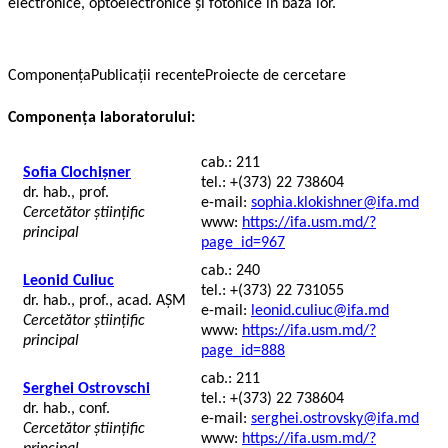
electronice, optoelectronice și fotonice în baza lor.
Componența
Publicații recente
Proiecte de cercetare
Componenţa laboratorului:
cab.: 211
Sofia Clochișner
tel.: +(373) 22 738604
dr. hab., prof.
e-mail:
sophia.klokishner@ifa.md
Cercetător științific
www:
https://ifa.usm.md/?
principal
page_id=967
cab.: 240
Leonid Culiuc
tel.: +(373) 22 731055
dr. hab., prof., acad. AȘM
e-mail:
leonid.culiuc@ifa.md
Cercetător științific
www:
https://ifa.usm.md/?
principal
page_id=888
cab.: 211
Serghei Ostrovschi
tel.: +(373) 22 738604
dr. hab., conf.
e-mail:
serghei.ostrovsky@ifa.md
Cercetător științific
www:
https://ifa.usm.md/?