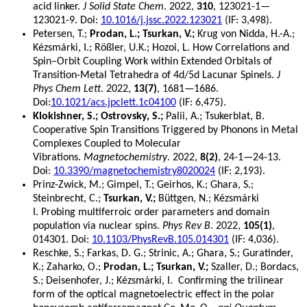
acid linker.
J Solid State Chem
. 2022,
310
, 123021-1—
123021-9. Doi:
10.1016/j.jssc.2022.123021
(IF: 3,498).
Petersen, T.;
Prodan, L.; Tsurkan, V.;
Krug von Nidda, H.-A.;
Kézsmárki, I.; Rößler, U.K.; Hozoi, L. How Correlations and
Spin–Orbit Coupling Work within Extended Orbitals of
Transition-Metal Tetrahedra of 4d/5d Lacunar Spinels.
J
Phys Chem Lett
. 2022,
13(7)
, 1681—1686.
Doi:
10.1021/acs.jpclett.1c04100
(IF: 6,475).
Klokishner, S.; Ostrovsky, S.;
Palii, A.; Tsukerblat, B.
Cooperative Spin Transitions Triggered by Phonons in Metal
Complexes Coupled to Molecular
Vibrations.
Magnetochemistry
. 2022,
8(2)
, 24-1—24-13.
Doi:
10.3390/magnetochemistry8020024
(IF: 2,193).
Prinz-Zwick, M.; Gimpel, T.; Geirhos, K.; Ghara, S.;
Steinbrecht, C.;
Tsurkan, V.;
Büttgen, N.; Kézsmárki
I. Probing multiferroic order parameters and domain
population via nuclear spins.
Phys Rev B
. 2022,
105(1)
,
014301. Doi:
10.1103/PhysRevB.105.014301
(IF: 4,036).
Reschke, S.; Farkas, D. G.; Strinic, A.; Ghara, S.; Guratinder,
K.; Zaharko, O.;
Prodan, L.; Tsurkan, V.;
Szaller, D.; Bordacs,
S.; Deisenhofer, J.; Kézsmárki, I. Confirming the trilinear
form of the optical magnetoelectric effect in the polar