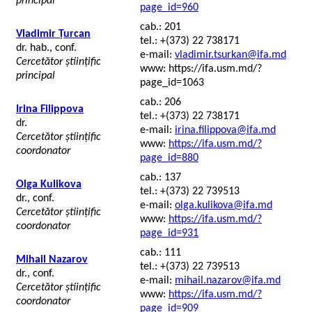
principal
page_id=960
cab.: 201
Vladimir Țurcan
tel.: +(373) 22 738171
dr. hab., conf.
e-mail:
vladimir.tsurkan@ifa.md
Cercetător științific
www: https://ifa.usm.md/?
principal
page_id=1063
cab.: 206
Irina Filippova
tel.: +(373) 22 738171
dr.
e-mail:
irina.filippova@ifa.md
Cercetător științific
www:
https://ifa.usm.md/?
coordonator
page_id=880
cab.: 137
Olga Kulikova
tel.: +(373) 22 739513
dr., conf.
e-mail:
olga.kulikova@ifa.md
Cercetător științific
www:
https://ifa.usm.md/?
coordonator
page_id=931
cab.: 111
Mihail Nazarov
tel.: +(373) 22 739513
dr., conf.
e-mail:
mihail.nazarov@ifa.md
Cercetător științific
www:
https://ifa.usm.md/?
coordonator
page_id=909