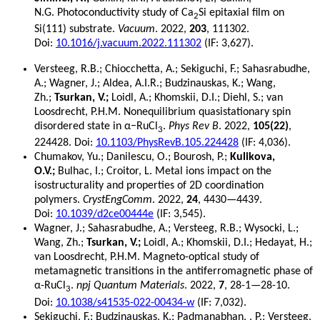
N.G. Photoconductivity study of Ca
Si epitaxial film on
2
Si(111) substrate.
Vacuum
. 2022,
203
, 111302.
Doi:
10.1016/j.vacuum.2022.111302
(IF: 3,627).
Versteeg, R.B.; Chiocchetta, A.; Sekiguchi, F.; Sahasrabudhe,
A.; Wagner, J.; Aldea, A.I.R.; Budzinauskas, K.; Wang,
Zh.;
Tsurkan, V.;
Loidl, A.; Khomskii, D.I.; Diehl, S.; van
Loosdrecht, P.H.M. Nonequilibrium quasistationary spin
disordered state in α−RuCl
.
Phys Rev B
. 2022,
105(22)
,
3
224428. Doi:
10.1103/PhysRevB.105.224428
(IF: 4,036).
Chumakov, Yu.;
Danilescu, O.; Bourosh, P.;
Kulikova,
O.V.;
Bulhac, I.; Croitor, L. Metal ions impact on the
isostructurality and properties of 2D coordination
polymers.
CrystEngComm
. 2022,
24
, 4430—4439.
Doi:
10.1039/d2ce00444e
(IF: 3,545).
Wagner, J.; Sahasrabudhe, A.; Versteeg, R.B.; Wysocki, L.;
Wang, Zh.;
Tsurkan, V.;
Loidl, A.; Khomskii, D.I.; Hedayat, H.;
van Loosdrecht, P.H.M. Magneto-optical study of
metamagnetic transitions in the antiferromagnetic phase of
α-RuCl
.
npj Quantum Materials
. 2022,
7
, 28-1—28-10.
3
Doi:
10.1038/s41535-022-00434-w
(IF: 7,032).
Sekiguchi, F.; Budzinauskas, K.; Padmanabhan, , P.; Versteeg,