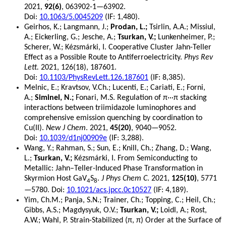
2021,
92(6)
, 063902-1—63902.
Doi:
10.1063/5.0045209
(IF: 1,480).
Geirhos, K.; Langmann, J.;
Prodan, L.;
Tsirlin, A.A.; Missiul,
A.; Eickerling, G.; Jesche, A.;
Tsurkan, V.;
Lunkenheimer, P.;
Scherer, W.; Kézsmárki, I. Cooperative Cluster Jahn-Teller
Effect as a Possible Route to Antiferroelectricity.
Phys Rev
Lett.
2021, 126(18), 187601.
Doi:
10.1103/PhysRevLett.126.187601
(IF: 8,385).
Melnic, E.; Kravtsov, V.Ch.; Lucenti, E.; Cariati, E.; Forni,
A.;
Siminel, N.;
Fonari, M.S. Regulation of π···π stacking
interactions between triimidazole luminophores and
comprehensive emission quenching by coordination to
Cu(II).
New J Chem
. 2021,
45(20)
, 9040—9052.
Doi:
10.1039/d1nj00909e
(IF: 3,288).
Wang, Y.; Rahman, S.; Sun, E.; Knill, Ch.; Zhang, D.; Wang,
L.;
Tsurkan, V.;
Kézsmárki, I. From Semiconducting to
Metallic: Jahn–Teller-Induced Phase Transformation in
Skyrmion Host GaV
S
.
J Phys Chem C
. 2021,
125(10)
, 5771
4
8
—5780. Doi:
10.1021/acs.jpcc.0c10527
(IF: 4,189).
Yim, Ch.M.; Panja, S.N.; Trainer, Ch.; Topping, C.; Heil, Ch.;
Gibbs, A.S.; Magdysyuk, O.V.;
Tsurkan, V.;
Loidl, A.; Rost,
A.W.; Wahl, P. Strain-Stabilized (π, π) Order at the Surface of