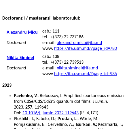
Doctoranzii / masteranzii laboratorului:
cab.: 111
Alexandru Micu
tel.: +(373) 22 737186
Doctorand
e-mail:
alexandru.micu@ifa.md
www:
https://ifa.usm.md/?page_id=780
cab.: 138
Nikita Siminel
tel.: +(373) 22 739513
Doctorand
e-mail:
nikita.siminel@ifa.md
www:
https://ifa.usm.md/?page_id=935
2023
Pavlenko, V.;
Beloussov, I. Amplified spontaneous emission
from CdSe/CdS/CdZnS quantum dot films.
J Lumin
.
2023,
257
, 119643.
Doi:
10.1016/j.jlumin.2022.119643
(IF: 4,171).
Plokhikh, I., Fabelo, O.;
Prodan, L.;
Wörle, M.;
Pomjakushina, E.; Cervellino, A.;
Tsurkan, V.;
Kézsmárki, I.;