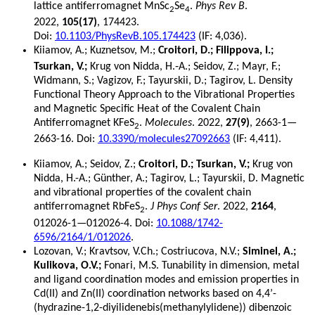
lattice antiferromagnet MnSc
Se
.
Phys Rev B
.
2
4
2022,
105(17)
, 174423.
Doi:
10.1103/PhysRevB.105.174423
(IF: 4,036).
Kiiamov, A.; Kuznetsov, M.;
Croitori, D.; Filippova, I.;
Tsurkan, V.;
Krug von Nidda, H.‐A.; Seidov, Z.; Mayr, F.;
Widmann, S.; Vagizov, F.; Tayurskii, D.; Tagirov, L. Density
Functional Theory Approach to the Vibrational Properties
and Magnetic Specific Heat of the Covalent Chain
Antiferromagnet KFeS
.
Molecules
. 2022,
27(9)
, 2663-1—
2
2663-16. Doi:
10.3390/molecules27092663
(IF: 4,411).
Kiiamov, A.; Seidov, Z.;
Croitori, D.; Tsurkan, V.;
Krug von
Nidda, H.-A.; Günther, A.; Tagirov, L.; Tayurskii, D. Magnetic
and vibrational properties of the covalent chain
antiferromagnet RbFeS
.
J Phys Conf Ser
. 2022,
2164
,
2
012026-1—012026-4. Doi:
10.1088/1742-
6596/2164/1/012026
.
Lozovan, V.; Kravtsov, V.Ch.; Costriucova, N.V.;
Siminel, A.;
Kulikova, O.V.;
Fonari, M.S. Tunability in dimension, metal
and ligand coordination modes and emission properties in
Cd(II) and Zn(II) coordination networks based on 4,4’-
(hydrazine-1,2-diyilidenebis(methanylylidene)) dibenzoic