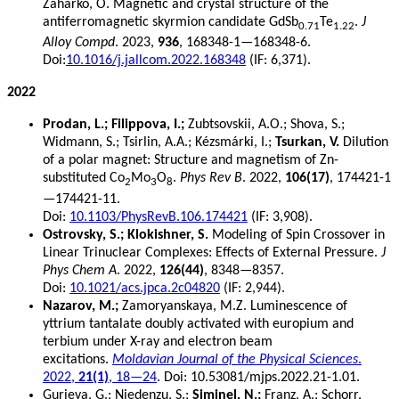
Zaharko, O. Magnetic and crystal structure of the
antiferromagnetic skyrmion candidate GdSb
Te
.
J
0.71
1.22
Alloy Compd
. 2023,
936
, 168348-1—168348-6.
Doi:
10.1016/j.jallcom.2022.168348
(IF: 6,371).
2022
Prodan, L.; Filippova, I.;
Zubtsovskii, A.O.; Shova, S.;
Widmann, S.; Tsirlin, A.A.; Kézsmárki, I.;
Tsurkan, V.
Dilution
of a polar magnet: Structure and magnetism of Zn-
substituted Co
Mo
O
.
Phys Rev B
. 2022,
106(17)
, 174421-1
2
3
8
—174421-11.
Doi:
10.1103/PhysRevB.106.174421
(IF: 3,908).
Ostrovsky, S.; Klokishner, S.
Modeling of Spin Crossover in
Linear Trinuclear Complexes: Effects of External Pressure.
J
Phys Chem A
. 2022,
126(44)
, 8348—8357.
Doi:
10.1021/acs.jpca.2c04820
(IF: 2,944).
Nazarov, M.;
Zamoryanskaya, M.Z. Luminescence of
yttrium tantalate doubly activated with europium and
terbium under X-ray and electron beam
excitations.
Moldavian Journal of the Physical Sciences
.
2022,
21(1)
, 18—24
. Doi: 10.53081/mjps.2022.21-1.01.
Gurieva, G.; Niedenzu, S.;
Siminel, N.;
Franz, A.; Schorr,