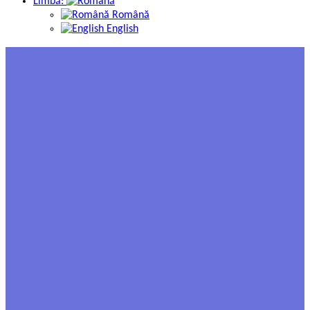
Limbă:
Română
English