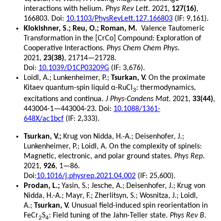
interactions with helium.
Phys Rev Lett
. 2021,
127(16)
,
166803. Doi:
10.1103/PhysRevLett.127.166803
(IF: 9,161).
Klokishner, S.; Reu, O.; Roman, M.
Valence Tautomeric
Transformation in the [CrCo] Compound: Exploration of
Cooperative Interactions.
Phys Chem Chem Phys
.
2021,
23(38)
, 21714—21728.
Doi:
10.1039/D1CP03209G
(IF: 3,676).
Loidl, A.; Lunkenheimer, P.;
Tsurkan, V.
On the proximate
Kitaev quantum-spin liquid α-RuCl
: thermodynamics,
3
excitations and continua.
J Phys-Condens Mat
. 2021,
33(44)
,
443004-1—443004-23. Doi:
10.1088/1361-
648X/ac1bcf
(IF: 2,333).
Tsurkan, V.;
Krug von Nidda, H.-A.; Deisenhofer, J.;
Lunkenheimer, P.; Loidl, A. On the complexity of spinels:
Magnetic, electronic, and polar ground states.
Phys Rep
.
2021,
926
, 1—86.
Doi:
10.1016/j.physrep.2021.04.002
(IF: 25,600).
Prodan, L.;
Yasin, S.; Jesche, A.; Deisenhofer, J.; Krug von
Nidda, H.-A.; Mayr, F.; Zherlitsyn, S.; Wosnitza, J.; Loidl,
A.;
Tsurkan, V.
Unusual field-induced spin reorientation in
FeCr
S
: Field tuning of the Jahn-Teller state.
Phys Rev B
.
2
4