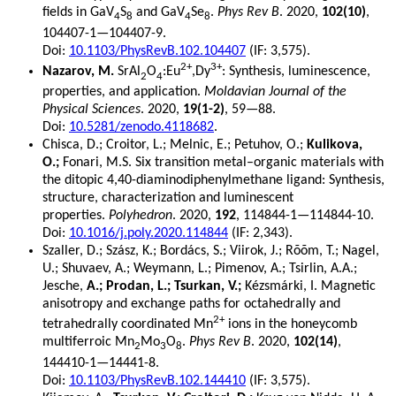
fields in GaV
S
and GaV
Se
.
Phys Rev B
. 2020,
102(10)
,
4
8
4
8
104407-1—104407-9.
Doi:
10.1103/PhysRevB.102.104407
(IF: 3,575).
2+
3+
Nazarov, M.
SrAl
O
:Eu
,Dy
: Synthesis, luminescence,
2
4
properties, and application.
Moldavian Journal of the
Physical Sciences
. 2020,
19(1-2)
, 59—88.
Doi:
10.5281/zenodo.4118682
.
Chisca, D.; Croitor, L.; Melnic, E.; Petuhov, O.;
Kulikova,
O.;
Fonari, M.S. Six transition metal–organic materials with
the ditopic 4,40-diaminodiphenylmethane ligand: Synthesis,
structure, characterization and luminescent
properties.
Polyhedron
. 2020,
192
, 114844-1—114844-10.
Doi:
10.1016/j.poly.2020.114844
(IF: 2,343).
Szaller, D.; Szász, K.; Bordács, S.; Viirok, J.; Rõõm, T.; Nagel,
U.; Shuvaev, A.; Weymann, L.; Pimenov, A.; Tsirlin, A.A.;
Jesche,
A.; Prodan, L.; Tsurkan, V.;
Kézsmárki, I. Magnetic
anisotropy and exchange paths for octahedrally and
2+
tetrahedrally coordinated Mn
ions in the honeycomb
multiferroic Mn
Mo
O
.
Phys Rev B
. 2020,
102(14)
,
2
3
8
144410-1—14441-8.
Doi:
10.1103/PhysRevB.102.144410
(IF: 3,575).