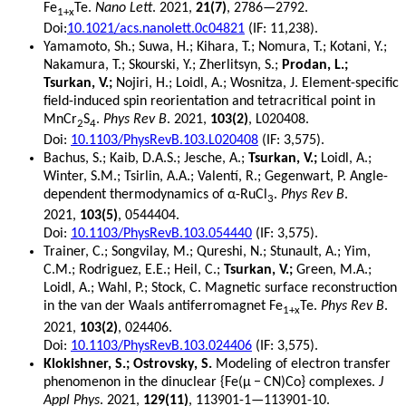
Fe
Te.
Nano Lett
. 2021,
21(7)
, 2786—2792.
1+x
Doi:
10.1021/acs.nanolett.0c04821
(IF: 11,238).
Yamamoto, Sh.; Suwa, H.; Kihara, T.; Nomura, T.; Kotani, Y.;
Nakamura, T.; Skourski, Y.; Zherlitsyn, S.;
Prodan, L.;
Tsurkan, V.;
Nojiri, H.; Loidl, A.; Wosnitza, J. Element-specific
field-induced spin reorientation and tetracritical point in
MnCr
S
.
Phys Rev B
. 2021,
103(2)
, L020408.
2
4
Doi:
10.1103/PhysRevB.103.L020408
(IF: 3,575).
Bachus, S.; Kaib, D.A.S.; Jesche, A.;
Tsurkan, V.;
Loidl, A.;
Winter, S.M.; Tsirlin, A.A.; Valentí, R.; Gegenwart, P. Angle-
dependent thermodynamics of α-RuCl
.
Phys Rev B
.
3
2021,
103(5)
, 0544404.
Doi:
10.1103/PhysRevB.103.054440
(IF: 3,575).
Trainer, C.; Songvilay, M.; Qureshi, N.; Stunault, A.; Yim,
C.M.; Rodriguez, E.E.; Heil, C.;
Tsurkan, V.;
Green, M.A.;
Loidl, A.; Wahl, P.; Stock, C. Magnetic surface reconstruction
in the van der Waals antiferromagnet Fe
Te.
Phys Rev B
.
1+x
2021,
103(2)
, 024406.
Doi:
10.1103/PhysRevB.103.024406
(IF: 3,575).
Klokishner, S.; Ostrovsky, S.
Modeling of electron transfer
phenomenon in the dinuclear {Fe(μ − CN)Co} complexes.
J
Appl Phys
. 2021,
129(11)
, 113901-1—113901-10.