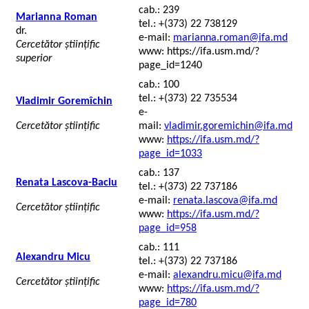
cab.: 239
Marianna Roman
tel.: +(373) 22 738129
dr.
e-mail:
marianna.roman@ifa.md
Cercetător științific
www: https://ifa.usm.md/?
superior
page_id=1240
cab.: 100
tel.: +(373) 22 735534
Vladimir Goremîchin
e-
Cercetător științific
mail:
vladimir.goremichin@ifa.md
www:
https://ifa.usm.md/?
page_id=1033
cab.: 137
Renata Lascova-Baciu
tel.: +(373) 22 737186
e-mail:
renata.lascova@ifa.md
Cercetător științific
www:
https://ifa.usm.md/?
page_id=958
cab.: 111
Alexandru Micu
tel.: +(373) 22 737186
e-mail:
alexandru.micu@ifa.md
Cercetător științific
www:
https://ifa.usm.md/?
page_id=780