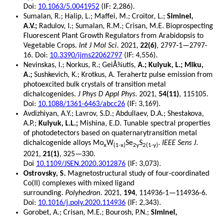
Doi:
10.1063/5.0041952
(IF: 2,286).
Sumalan, R.; Halip, L.; Maffei, M.; Croitor, L.;
Siminel,
A.V.;
Radulov, I.; Sumalan, R.M.; Crisan, M.E. Bioprospecting
Fluorescent Plant Growth Regulators from Arabidopsis to
Vegetable Crops.
Int J Mol Sci
. 2021,
22(6)
, 2797-1—2797-
16. Doi:
10.3390/ijms22062797
(IF: 4,556).
Nevinskas, I.; Norkus, R.; GeiÅ¾utis,
A.; Kulyuk, L.; Miku,
A.;
Sushkevich, K.; Krotkus, A. Terahertz pulse emission from
photoexcited bulk crystals of transition metal
dichalcogenides.
J Phys D Appl Phys
. 2021,
54(11)
, 115105.
Doi:
10.1088/1361-6463/abcc26
(IF: 3,169).
Avdizhiyan, A.Y.; Lavrov, S.D.; Abdullaev, D.A.; Shestakova,
A.P.;
Kulyuk, L.L.;
Mishina, E.D. Tunable spectral properties
of photodetectors based on quaternarytransition metal
dichalcogenide alloys Mo
W
Se
S
.
IEEE Sens J
.
x
(1-x)
2y
2(1-y)
2021,
21(1)
, 325—330.
Doi
10.1109/JSEN.2020.3012876
(IF: 3,073).
Ostrovsky, S.
Magnetostructural study of four-coordinated
Co(II) complexes with mixed ligand
surrounding.
Polyhedron
. 2021,
194
, 114936-1—114936-6.
Doi:
10.1016/j.poly.2020.114936
(IF: 2,343).
Gorobet, A.; Crisan, M.E.;
Bourosh, P.N.;
Siminel,