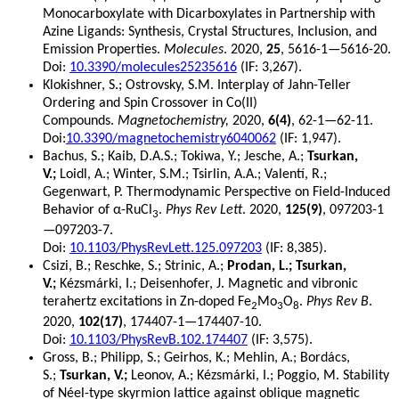
Monocarboxylate with Dicarboxylates in Partnership with
Azine Ligands: Synthesis, Crystal Structures, Inclusion, and
Emission Properties.
Molecules
. 2020,
25
, 5616-1—5616-20.
Doi:
10.3390/molecules25235616
(IF: 3,267).
Klokishner, S.; Ostrovsky, S.M. Interplay of Jahn-Teller
Ordering and Spin Crossover in Co(II)
Compounds.
Magnetochemistry,
2020,
6(4)
, 62-1—62-11.
Doi:
10.3390/magnetochemistry6040062
(IF: 1,947).
Bachus, S.; Kaib, D.A.S.; Tokiwa, Y.; Jesche, A.;
Tsurkan,
V.;
Loidl, A.; Winter, S.M.; Tsirlin, A.A.; Valentí, R.;
Gegenwart, P. Thermodynamic Perspective on Field-Induced
Behavior of α-RuCl
.
Phys Rev Lett
. 2020,
125(9)
, 097203-1
3
—097203-7.
Doi:
10.1103/PhysRevLett.125.097203
(IF: 8,385).
Csizi, B.; Reschke, S.; Strinic, A.;
Prodan, L.; Tsurkan,
V.;
Kézsmárki, I.; Deisenhofer, J. Magnetic and vibronic
terahertz excitations in Zn-doped Fe
Mo
O
.
Phys Rev B
.
2
3
8
2020,
102(17)
, 174407-1—174407-10.
Doi:
10.1103/PhysRevB.102.174407
(IF: 3,575).
Gross, B.; Philipp, S.; Geirhos, K.; Mehlin, A.; Bordács,
S.;
Tsurkan, V.;
Leonov, A.; Kézsmárki, I.; Poggio, M. Stability
of Néel-type skyrmion lattice against oblique magnetic