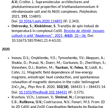
A.V.;
Croitor, L.
Supramolecular architectures and
photoluminescent properties of triethanolammonium 4-
nitrobenzoate salt and its Ni(II) complexes.
Polyhedron
.
2021,
193
, 114893.
Doi:
10.1016/j.poly.2020.114893
(IF: 2,343).
Ostrovsky, S.; Klokishner, S.
Tranziția de spin indusă de
temperatură în complexul Co(II).
Revista de știință, inovare,
cultură și artă ”Akademos”
. 2021,
4(63)
, 32—36.
Doi:
10.52673/18570461.21.4-63.03.
2020
Inosov, D.S.; Onykiienko, Y.O.; Tymoshenko, Y.V.; Akopyan, A.;
Shukla, D.; Prasai, N.; Doerr, M.; Gorbunov, D.; Zherlitsyn, S.;
Voneshen, D.J.; Boehm, M.;
Tsurkan, V.; Felea, V.;
Loidl, A.;
Cohn, J.L. Magnetic field dependence of low-energy
magnons, anisotropic heat conduction, and spontaneous
relaxation of magnetic domains in the cubic helimagnet
ZnCr
Se
.
Phys Rev B
. 2020,
102(18)
, 184431-1—184431-14.
2
4
Doi:
10.1103/PhysRevB.102.184431
(IF: 3,575).
Kravtsov, V.Ch.; Lozovan, V.;
Siminel, N.;
Coropceanu,
E.B.;
Kulikova, O.V.;
Costriucova, N.V.; Fonari, M.S. From 1D
to 2D Cd(II) and Zn(II) Coordination Networks by Replacing