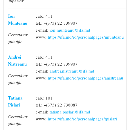
superior
Ion
cab.: 411
Munteanu
tel.: +(373) 22 739907
e-mail:
ion.munteanu@ifa.md
Cercetător
www:
https://ifa.md/ro/personalpages/imunteanu
științific
Andrei
cab.: 411
Nistreanu
tel.: +(373) 22 739907
e-mail:
andrei.nistreanu@ifa.md
Cercetător
www:
https://ifa.md/ro/personalpages/anistreanu
științific
Tatiana
cab.: 101
Pîslari
tel.: +(373) 22 738087
e-mail:
tatiana.paslari@ifa.md
Cercetător
www:
https://ifa.md/ro/personalpages/tpislari
științific