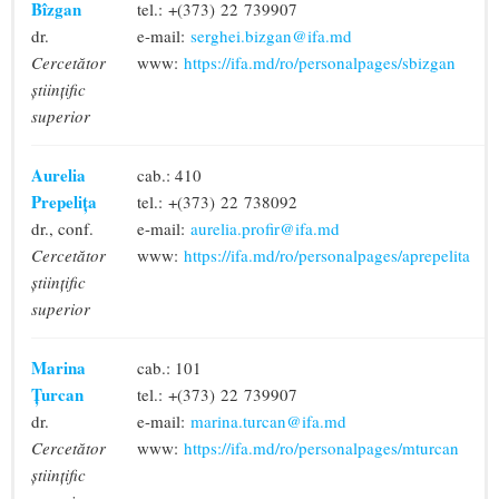
Bîzgan
tel.: +(373) 22 739907
dr.
e-mail:
serghei.bizgan@ifa.md
Cercetător
www:
https://ifa.md/ro/personalpages/sbizgan
științific
superior
Aurelia
cab.: 410
Prepelița
tel.: +(373) 22 738092
dr., conf.
e-mail:
aurelia.profir@ifa.md
Cercetător
www:
https://ifa.md/ro/personalpages/aprepelita
științific
superior
Marina
cab.: 101
Țurcan
tel.: +(373) 22 739907
dr.
e-mail:
marina.turcan@ifa.md
Cercetător
www:
https://ifa.md/ro/personalpages/mturcan
științific