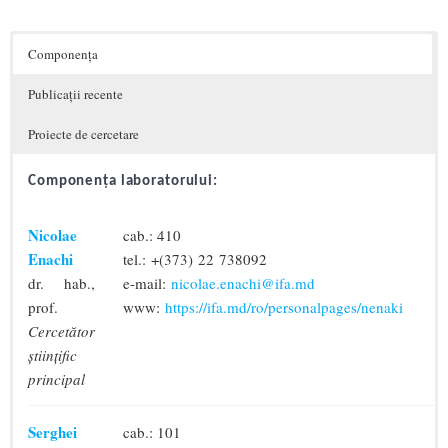
Componența
Publicații recente
Proiecte de cercetare
Componenţa laboratorului:
Nicolae
cab.: 410
Enachi
tel.: +(373) 22 738092
dr. hab.,
e-mail:
nicolae.enachi@ifa.md
prof.
www:
https://ifa.md/ro/personalpages/nenaki
Cercetător
științific
principal
Serghei
cab.: 101