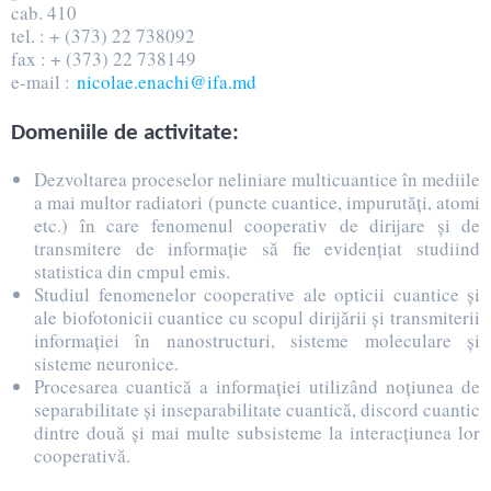
cab. 410
tel. : + (373) 22 738092
fax : + (373) 22 738149
e-mail :
nicolae.enachi@ifa.md
Domeniile de activitate:
Dezvoltarea proceselor neliniare multicuantice în mediile
a mai multor radiatori (puncte cuantice, impurutăți, atomi
etc.) în care fenomenul cooperativ de dirijare și de
transmitere de informație să fie evidențiat studiind
statistica din cmpul emis.
Studiul fenomenelor cooperative ale opticii cuantice și
ale biofotonicii cuantice cu scopul dirijării și transmiterii
informației în nanostructuri, sisteme moleculare și
sisteme neuronice.
Procesarea cuantică a informației utilizând noțiunea de
separabilitate și inseparabilitate cuantică, discord cuantic
dintre două și mai multe subsisteme la interacțiunea lor
cooperativă.