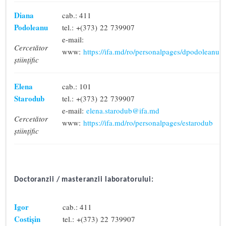
Diana
cab.: 411
Podoleanu
tel.: +(373) 22 739907
e-mail:
Cercetător
www:
https://ifa.md/ro/personalpages/dpodoleanu
științific
Elena
cab.: 101
Starodub
tel.: +(373) 22 739907
e-mail:
elena.starodub@ifa.md
Cercetător
www:
https://ifa.md/ro/personalpages/estarodub
științific
Doctoranzii / masteranzii laboratorului:
Igor
cab.: 411
Costișin
tel.: +(373) 22 739907