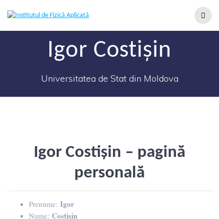
Igor Costișin
Universitatea de Stat din Moldova
Igor Costișin – pagină
personală
Igor
Prenume:
Costișin
Nume: