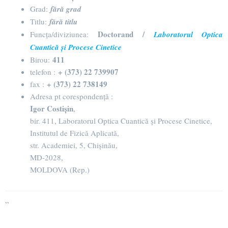
Grad:
fără grad
Titlu:
fără titlu
Doctorand /
Funcța/diviziunea:
Laboratorul Optica
Cuantică și Procese Cinetice
411
Birou:
+ (373) 22 739907
telefon :
+ (373) 22 738149
fax :
Adresa pt corespondență :
Igor Costișin
,
bir. 411, Laboratorul Optica Cuantică și Procese Cinetice,
Institutul de Fizică Aplicată,
str. Academiei, 5, Chișinău,
MD-2028,
MOLDOVA (Rep.)
”