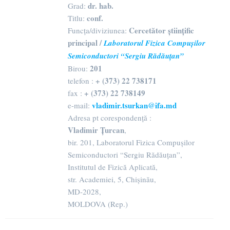
dr. hab.
Grad:
conf.
Titlu:
Cercetător științific
Funcța/diviziunea:
principal /
Laboratorul Fizica Compușilor
Semiconductori “Sergiu Rădăuțan”
201
Birou:
+ (373) 22 738171
telefon :
+ (373) 22 738149
fax :
vladimir.tsurkan@ifa.md
e-mail:
Adresa pt corespondență :
Vladimir Țurcan
,
bir. 201, Laboratorul Fizica Compușilor
Semiconductori “Sergiu Rădăuțan”,
Institutul de Fizică Aplicată,
str. Academiei, 5, Chișinău,
MD-2028,
MOLDOVA (Rep.)