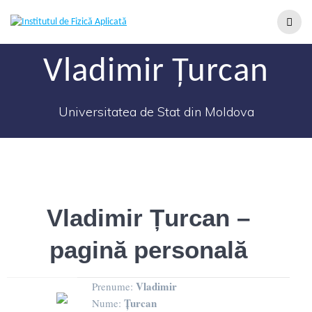
Vladimir Țurcan
Universitatea de Stat din Moldova
Vladimir Țurcan –
pagină personală
Vladimir
Prenume:
Țurcan
Nume: